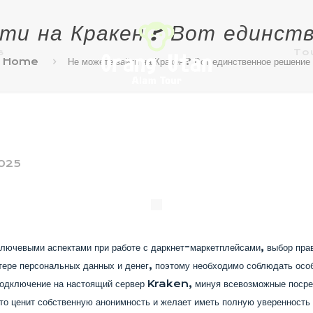
ти на Кракен? Вот единст
s
To
Home
Не можете зайти на Кракен? Вот единственное решение
2025
ключевыми аспектами при работе с даркнет-маркетплейсами, выбор пр
тере персональных данных и денег, поэтому необходимо соблюдать особ
подключение на настоящий сервер Kraken, минуя всевозможные посред
то ценит собственную анонимность и желает иметь полную уверенность 