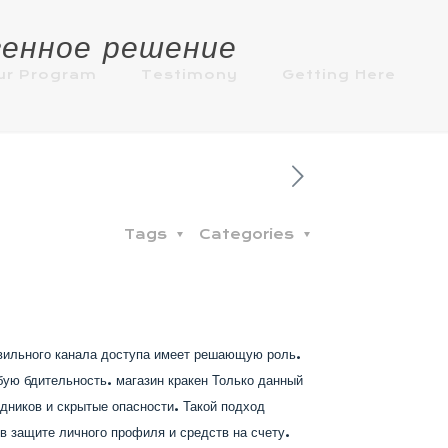
венное решение
ur Program
Testimony
Getting Here
Tags
Categories
авильного канала доступа имеет решающую роль.
ую бдительность. магазин кракен Только данный
ников и скрытые опасности. Такой подход
в защите личного профиля и средств на счету.