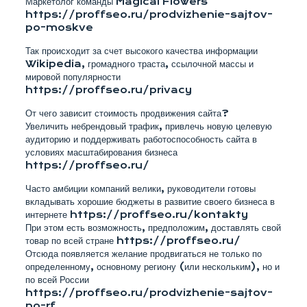
Маркетолог команды Magical Flowers
https://proffseo.ru/prodvizhenie-sajtov-
po-moskve
Так происходит за счет высокого качества информации
Wikipedia, громадного траста, ссылочной массы и
мировой популярности
https://proffseo.ru/privacy
От чего зависит стоимость продвижения сайта?
Увеличить небрендовый трафик, привлечь новую целевую
аудиторию и поддерживать работоспособность сайта в
условиях масштабирования бизнеса
https://proffseo.ru/
Часто амбиции компаний велики, руководители готовы
вкладывать хорошие бюджеты в развитие своего бизнеса в
интернете https://proffseo.ru/kontakty
При этом есть возможность, предположим, доставлять свой
товар по всей стране https://proffseo.ru/
Отсюда появляется желание продвигаться не только по
определенному, основному региону (или нескольким), но и
по всей России
https://proffseo.ru/prodvizhenie-sajtov-
po-rf