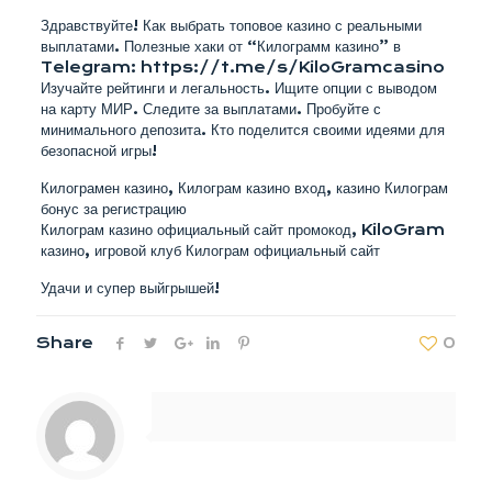
Здравствуйте! Как выбрать топовое казино с реальными
выплатами. Полезные хаки от “Килограмм казино” в
Telegram: https://t.me/s/KiloGramcasino
Изучайте рейтинги и легальность. Ищите опции с выводом
на карту МИР. Следите за выплатами. Пробуйте с
минимального депозита. Кто поделится своими идеями для
безопасной игры!
Килограмен казино, Килограм казино вход, казино Килограм
бонус за регистрацию
Килограм казино официальный сайт промокод, KiloGram
казино, игровой клуб Килограм официальный сайт
Удачи и супер выйгрышей!
Share
0