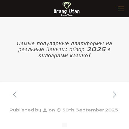
Самые популярные платформы на
реальные деньги: обзор 2025 в
Килограмм казино!
Published by
on
30th September 2025